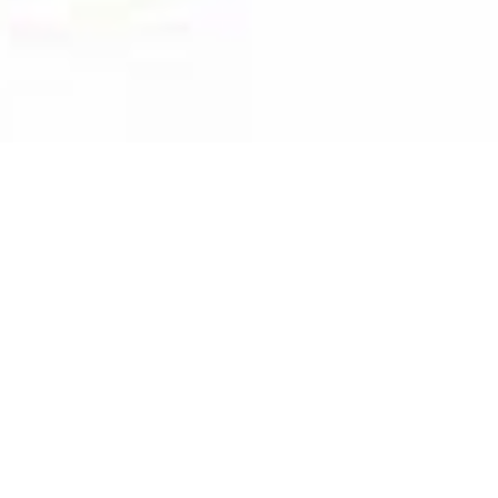
22.09.2022
Der Süden Tschads ist geprägt von hoher
Arbeitslosigkeit, Migrationsströmen und
wachsendem Druck auf die ohnehin
fragilen natürlichen Ressourcen.
Zusammen mit ihren lokalen Partnern
organisiert Caritas Schweiz sechsmonatige