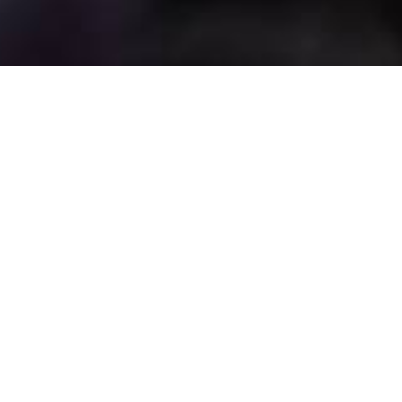
Caritas Schweiz bekämpft Armut in all ihren
Facetten in der Schweiz und weltweit. Ein
zentraler Aspekt dieser Arbeit ist es, öffentlich
auf Missstände hinzuweisen und den
Handlungsbedarf im Interesse der
armutsbetroffenen Menschen zu benennen. Mit
unseren Aktionen wollen wir etwas in
Bewegung bringen und Menschen für die
Erreichung gemeinsamer Ziele
zusammenführen. Machen Sie mit!