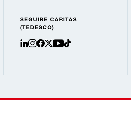
SEGUIRE CARITAS
(TEDESCO)
linkedin
instagram
facebook
Twitter / X
youtube
tiktok