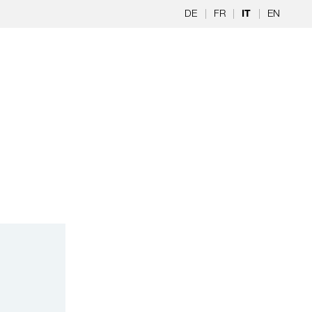
DE
|
FR
|
|
EN
IT