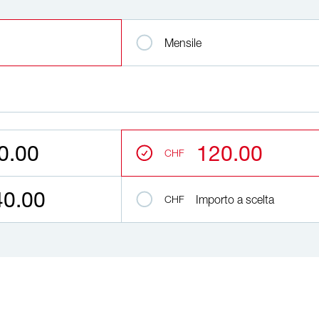
e l'importo della donazione
Mensile
0.00
120.00
CHF
40.00
CHF
Importo a scelta