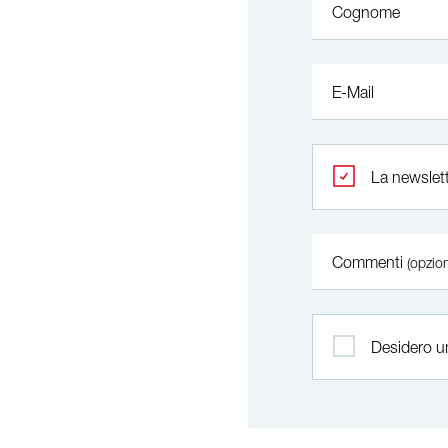
Cognome
E-Mail
La newslett
Commenti
(opzion
Desidero u