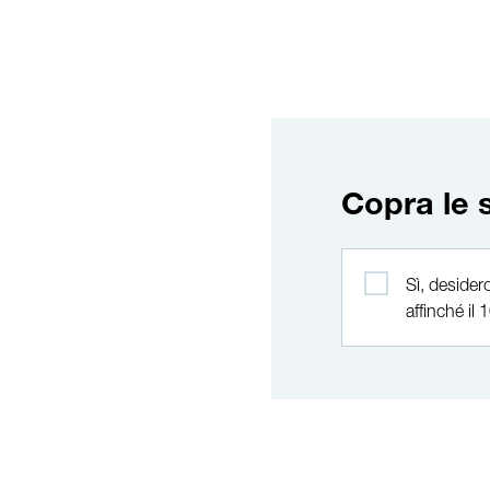
Copra le 
Copra le spese
Sì, desider
affinché il