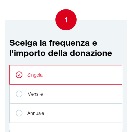
1
Scelga la frequenza e
l'importo della donazione
Scelga la frequenza e l'importo della donazione
Intervalli ricorrenti
Singola
Mensile
Annuale