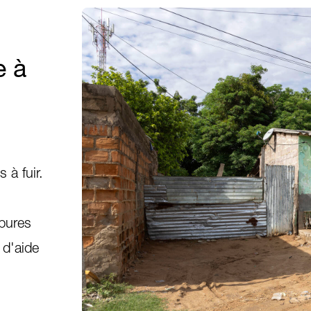
e à
à fuir.
upures
 d'aide