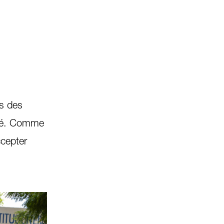
s des
mité. Comme
cepter