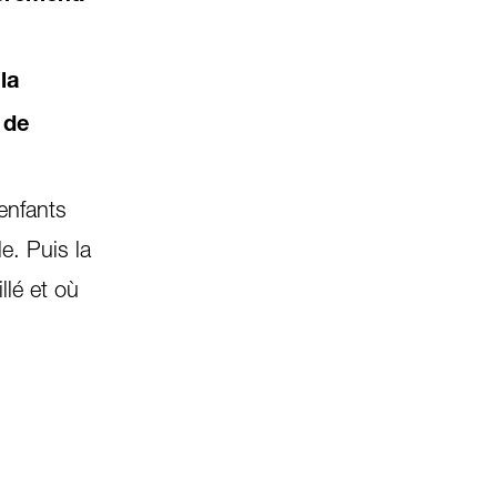
la
 de
enfants
e. Puis la
llé et où