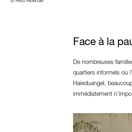
©
Reto Albertalli
Face à la pa
De nombreuses famille
quartiers informels où 
Haieduangel, beaucoup
immédiatement n’import