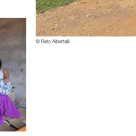
©
Reto Albertalli