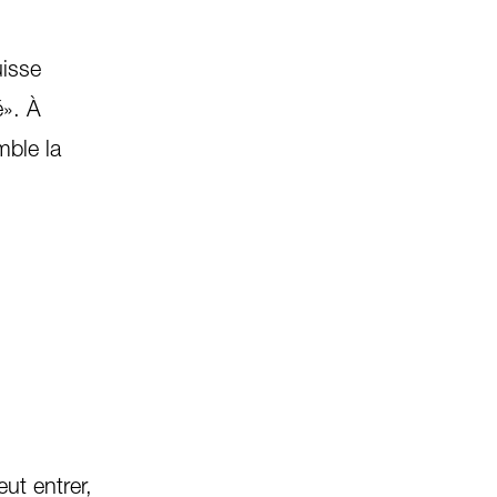
uisse
é». À
mble la
ut entrer,