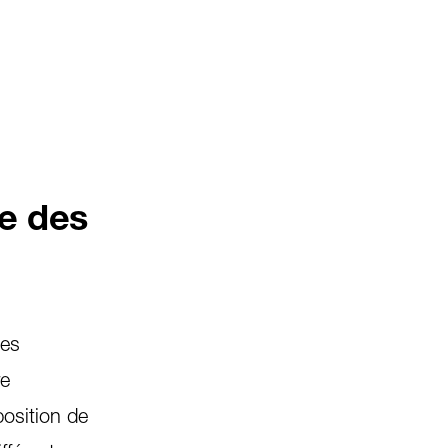
le des
des
re
position de