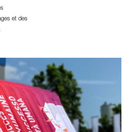
es
ages et des
.