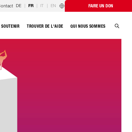
DE
|
|
IT
|
EN
ontact
FAIRE UN DON
FR
Programmes par pays
SOUTENIR
QUI NOUS SOMMES
TROUVER DE L'AIDE
Recher