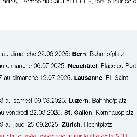
ritas, l'Armée du Salut et l'EPER, fera le tour de di
 au dimanche 22.06.2025:
, Bahnhofplatz
Bern
au dimanche 06.07.2025:
, Place du Po
Neuchâtel
7 au dimanche 13.07.2025:
, Pl. Saint-
Lausanne
08 au samedi 09.08.2025:
, Bahnhofplatz
Luzern
au vendredi 22.08.2025:
, Kornhausplatz
St. Gallen
9 au jeudi 25.09.2025:
, Hechtplatz
Zürich
sur la tournée, rendez-vous sur le site de la SFH