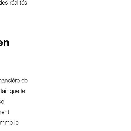
des réalités
en
inancière de
ait que le
se
ment
comme le