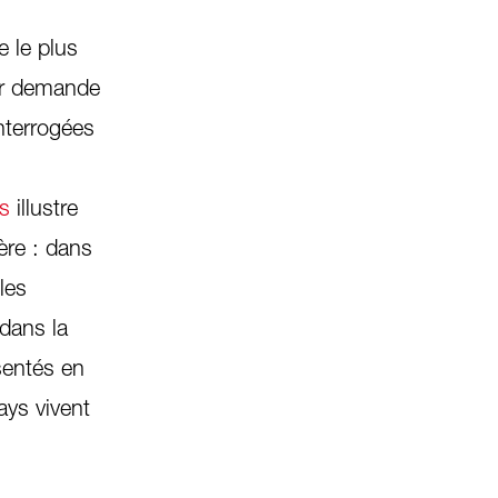
 le plus
eur demande
interrogées
as
illustre
ière : dans
les
 dans la
sentés en
ays vivent