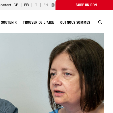
DE
|
|
IT
|
EN
ontact
FAIRE UN DON
FR
Programmes par pays
SOUTENIR
QUI NOUS SOMMES
TROUVER DE L'AIDE
Recher