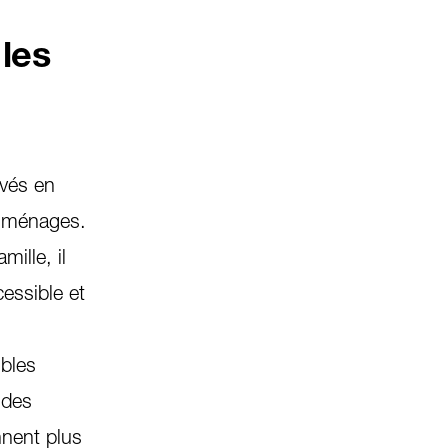
les
evés en
s ménages.
ille, il
cessible et
ibles
 des
nnent plus