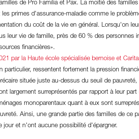
milles de Pro Familia et Pax. La moitié des familles
t les primes d'assurance-maladie comme le problème
mentation du coût de la vie en général. Lorsqu'on l
plus leur vie de famille, près de 60 % des personnes 
sources financières».
1 par la Haute école spécialisée bernoise et Carit
n particulier, ressentent fortement la pression financ
récaire située juste au-dessus du seuil de pauvreté, 
nt largement surreprésentés par rapport à leur part
s ménages monoparentaux quant à eux sont surrepré
vreté. Ainsi, une grande partie des familles de ce p
le jour et n'ont aucune possibilité d'épargner.