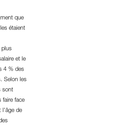
timent que
les étaient
 plus
laire et le
ls 4 % des
. Selon les
s sont
faire face
 l'âge de
 des