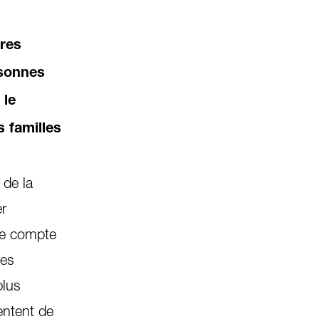
pres
rsonnes
 le
s familles
 de la
er
 le compte
les
plus
entent de