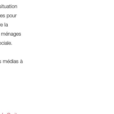
ituation
res pour
e la
es ménages
ociale.
s médias à