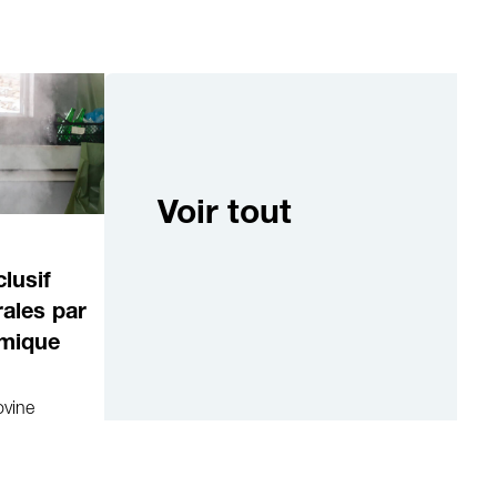
Voir tout
lusif
rales par
émique
ovine