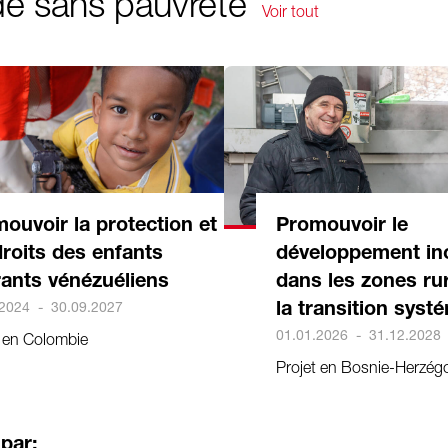
e sans pauvreté
Voir tout
ouvoir la protection et
Promouvoir le
droits des enfants
développement inc
ants vénézuéliens
dans les zones ru
.2024
-
30.09.2027
la transition syst
01.01.2026
-
31.12.2028
t en Colombie
Projet en Bosnie-Herzég
 par: