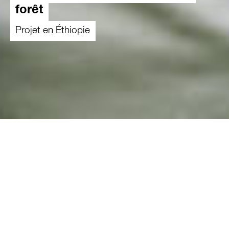
forêt
Projet en Éthiopie
01.01.2026
-
31.12.2028
Dans la zone Bale en Éthiopie, le changement
climatique, la disparition des forêts et le manque
d'accès à des marchés équitables menacent les
moyens de subsistance des petits paysans qui