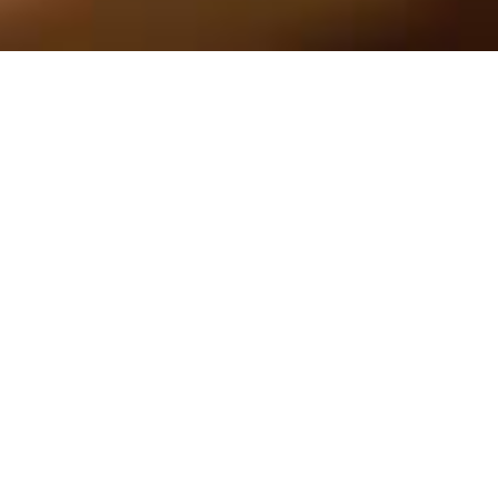
05.06.2025
Les parents doivent pouvoir générer un
revenu suffisant pour leur famille, et les
enfants souhaitent travailler sereinement à
l’école. Caritas agit de façon
complémentaire pour améliorer
durablement la situation des familles.
Marlissa nous raconte.
Marlissa a 17 ans et vit dans la commune de