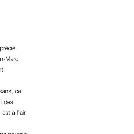
précie
an-Marc
nt
ysans, ce
t des
est à l’air