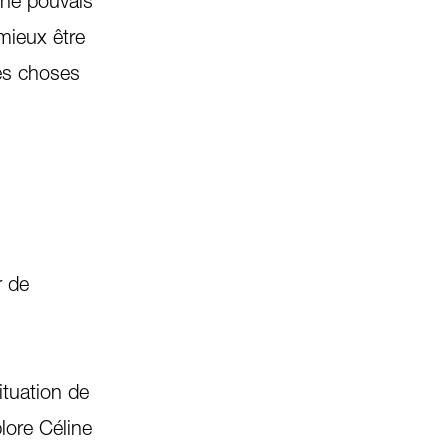
 ne pouvais
mieux être
tes choses
r de
ituation de
lore Céline