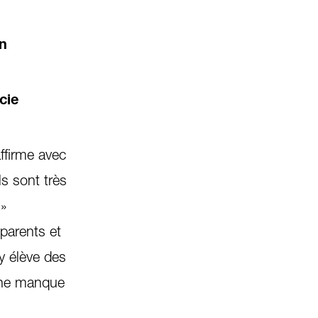
en
cie
ffirme avec
s sont très
!»
 parents et
 y élève des
l ne manque