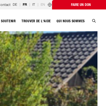
DE
|
|
IT
|
EN
ontact
FAIRE UN DON
FR
Programmes par pays
SOUTENIR
QUI NOUS SOMMES
TROUVER DE L'AIDE
Recher