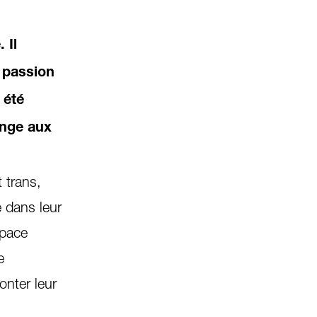
 Il
 passion
 été
ange aux
 trans,
e dans leur
space
e
onter leur