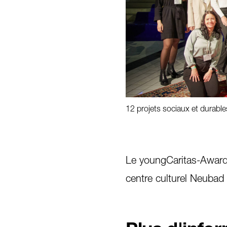
12 projets sociaux et durabl
1
/
5
Le youngCaritas-Award
centre culturel Neubad