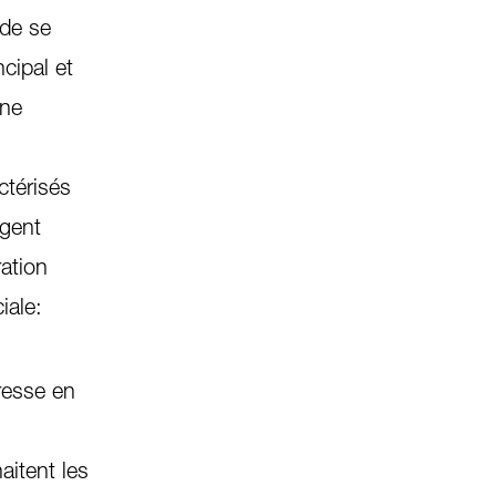
 de se
cipal et
une
ctérisés
agent
ration
iale:
resse en
aitent les