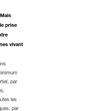
 Mais
le prise
ntre
nes vivant
ons
e minimum
tiel, par
s,
utes les
ques, par