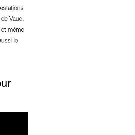
restations
s de Vaud,
le et même
aussi le
our