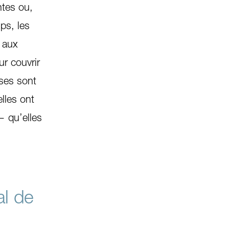
ntes ou,
ps, les
 aux
ur couvrir
ses sont
lles ont
— qu’elles
l de