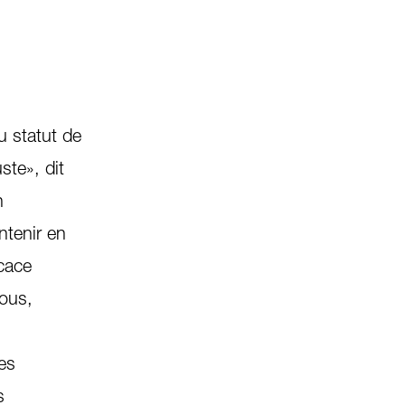
u statut de
ste», dit
n
tenir en
icace
tous,
es
s