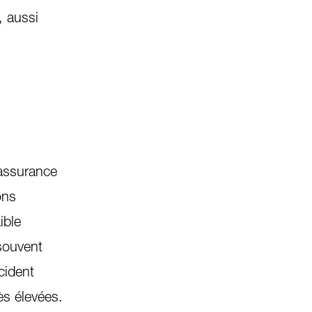
, aussi
’assurance
ons
ible
souvent
cident
ès élevées.