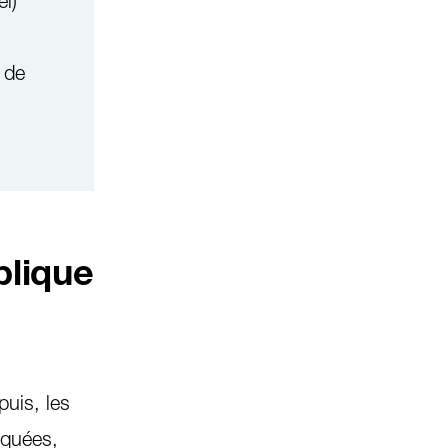
l)
 de
plique
puis, les
oquées,