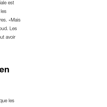
iale est
 les
res. «Mais
moud. Les
ut avoir
 en
que les