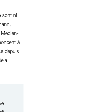
 sont ni
rmann,
u Medien-
noncent à
se depuis
Cela
ve