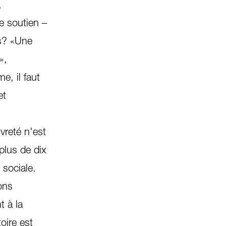
,
e soutien –
s? «Une
»,
e, il faut
et
vreté n'est
plus de dix
 sociale.
ons
 à la
oire est