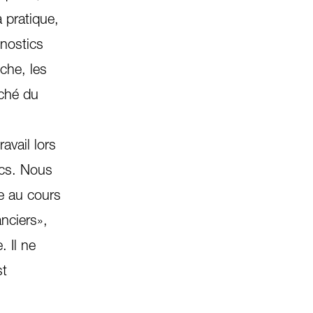
 pratique,
onostics
nche, les
rché du
avail lors
ncs. Nous
le au cours
anciers»,
 Il ne
st