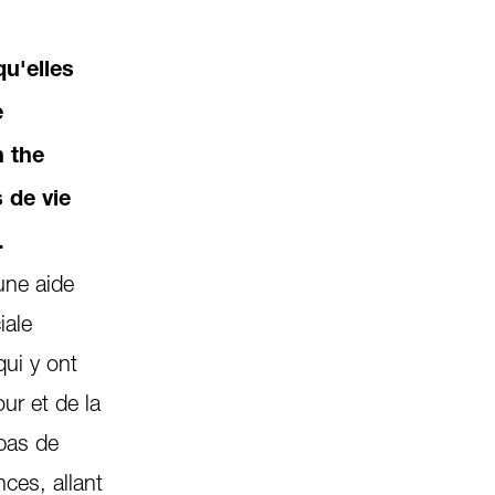
u'elles
e
n the
s de vie
.
une aide
iale
qui y ont
ur et de la
 pas de
ces, allant