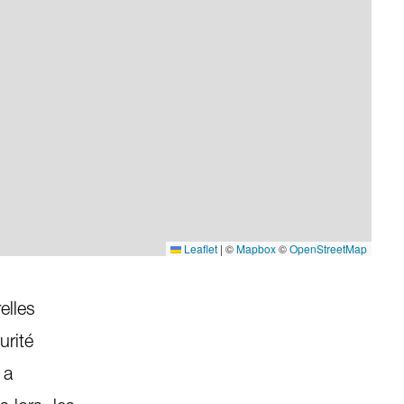
Leaflet
|
©
Mapbox
©
OpenStreetMap
elles
urité
 a