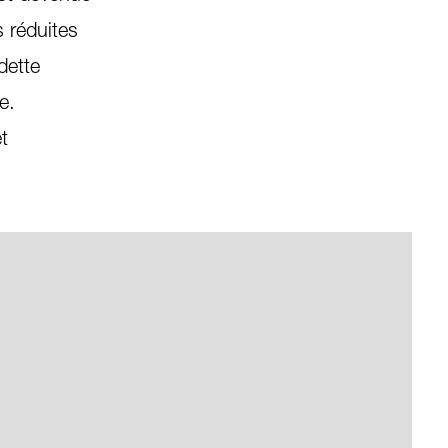
s réduites
dette
e.
t