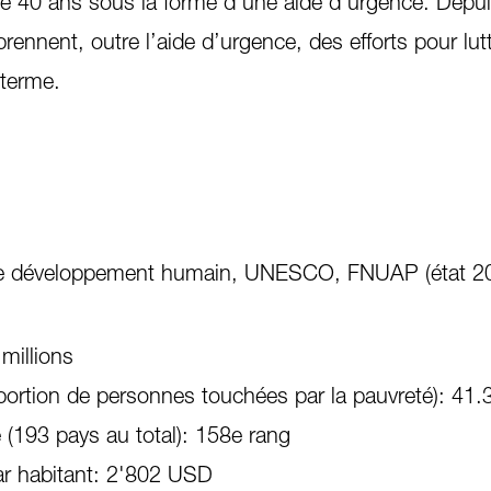
e 40 ans sous la forme d’une aide d’urgence. Depuis
rennent, outre l’aide d’urgence, des efforts pour lut
 terme.
 le développement humain, UNESCO, FNUAP (état 2
 millions
oportion de personnes touchées par la pauvreté): 41
é (193 pays au total): 158e rang
ar habitant: 2'802 USD