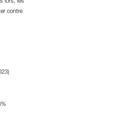
 lors, les
ter contre
023)
.3%