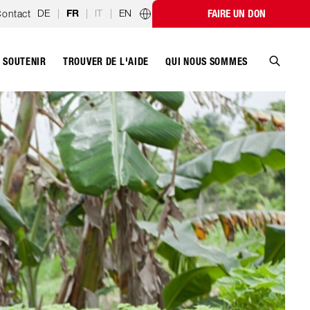
DE
|
|
IT
|
EN
ontact
FAIRE UN DON
FR
Programmes par pays
SOUTENIR
QUI NOUS SOMMES
TROUVER DE L'AIDE
Recher