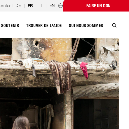
DE
|
|
IT
|
EN
ontact
FAIRE UN DON
FR
Programmes par pays
SOUTENIR
QUI NOUS SOMMES
TROUVER DE L'AIDE
Recher