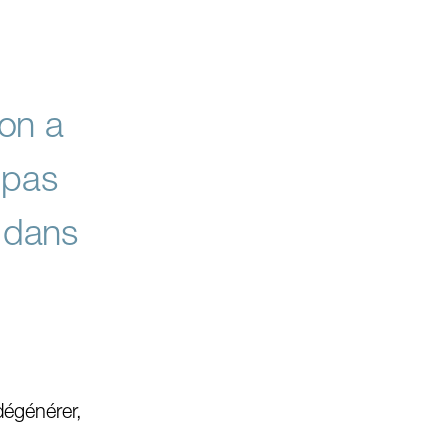
ion a
 pas
 dans
dégénérer,