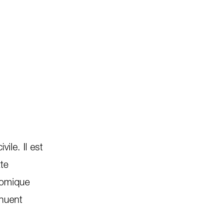
ile. Il est
te
onomique
inuent