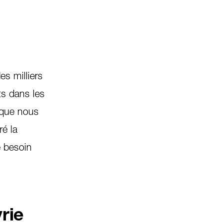
es milliers
ts dans les
 que nous
é la
e besoin
rie