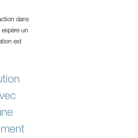
uction dans
e espère un
ation est
ution
avec
une
dement