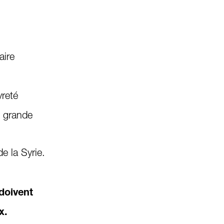
aire
vreté
n grande
de la Syrie.
 doivent
x.