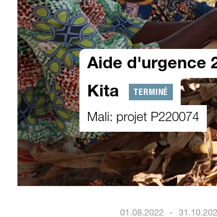
Aide d'urgence 
Kita
TERMINÉ
Mali: projet P220074
01.08.2022
-
31.10.20