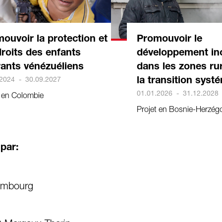
ouvoir la protection et
Promouvoir le
droits des enfants
développement inc
ants vénézuéliens
dans les zones ru
.2024
-
30.09.2027
la transition syst
01.01.2026
-
31.12.2028
t en Colombie
Projet en Bosnie-Herzég
 par:
xembourg