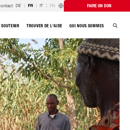
DE
|
|
IT
|
EN
ontact
FAIRE UN DON
FR
Programmes par pays
SOUTENIR
QUI NOUS SOMMES
TROUVER DE L'AIDE
Recher