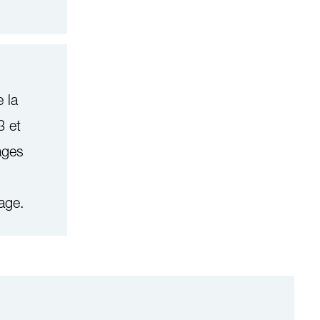
 la
3 et
ages
age.