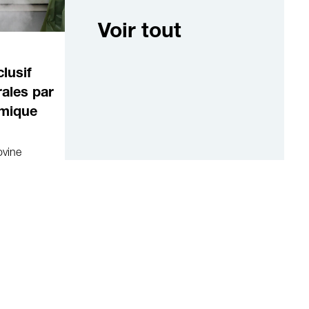
Voir tout
lusif
rales par
émique
ovine