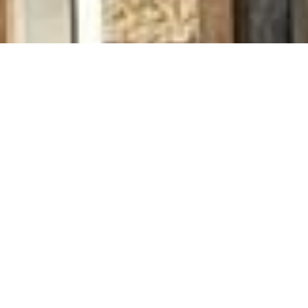
01.06.2023
Mit der heute bekannt gewordenen
Erhöhung des Referenzzinssatzes auf 1,5
Prozent spitzt sich die Situation bei den
Wohnkosten zu. Der bevorstehende Anstieg
vieler Wohnungsmieten fällt zusammen mit
hohen Nebenkostenabrechnungen, die in
den kommenden Wochen fällig werden.
Caritas Schweiz sieht Haushalte mit