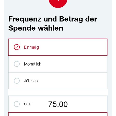
Frequenz und Betrag der
Spende wählen
Frequenz und Betrag der Spende wählen
Wiederkehrende Intervalle
Einmalig
Monatlich
Jährlich
Betrag auswählen
75.00
CHF