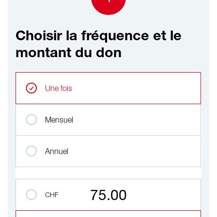
Choisir la fréquence et le
montant du don
Choisir la fréquence et le montant du don
Intervals réguliers
Une fois
Mensuel
Annuel
Montant
75.00
CHF