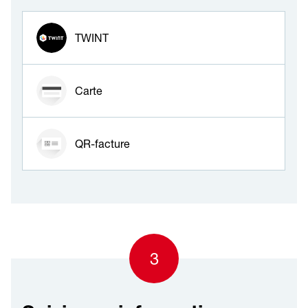
Mode de paiement
TWINT
Carte
QR-facture
3