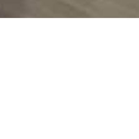
Im Auftrag vom Amt für Migration des Kantons
Schwyz eignen sich Teilnehmende im
Gastronomiekurs in Rickenbach SZ
Praxiserfahrung und berufsbezogene
Sprachkenntnisse an. Das Hauptziel ist es, den
Teilnehmenden entsprechend ihrer individuellen
Voraussetzungen die wichtigsten Kompetenzen
in den verschiedenen Bereichen eines
gastronomischen Betriebs zu vermitteln und
somit den Übertritt in den Arbeitsmarkt zu