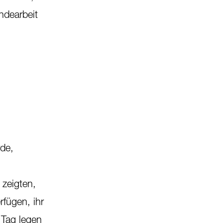
ndearbeit
de,
zeigten,
fügen, ihr
 Tag legen