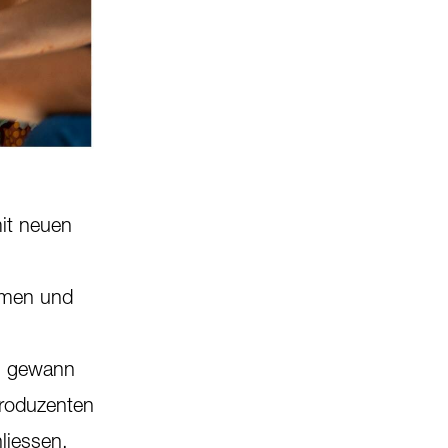
mit neuen
hmen und
n, gewann
Produzenten
liessen,