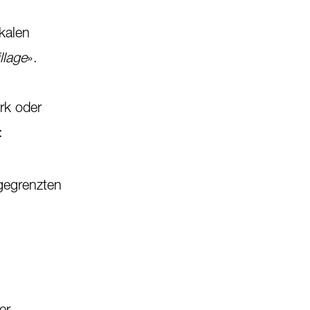
okalen
llage
».
rk oder
:
gegrenzten
er