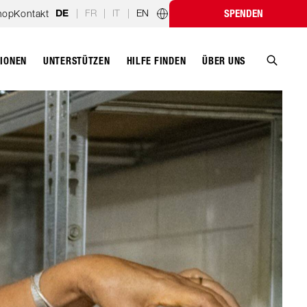
|
FR
|
IT
|
EN
hop
Kontakt
SPENDEN
DE
Länderprogramme
TIONEN
UNTERSTÜTZEN
ÜBER UNS
HILFE FINDEN
Suche