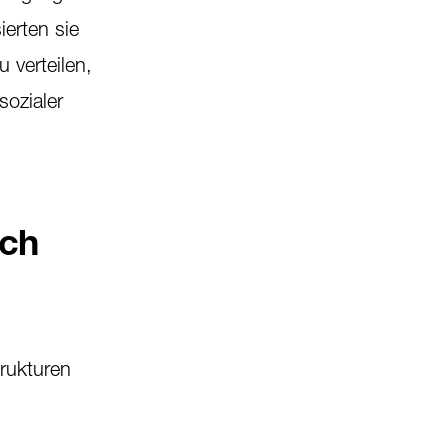
ierten sie
 verteilen,
sozialer
rch
trukturen