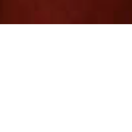
14.03.2025
Auch Menschen ohne Schweizer Pass
sollen im Bedarfsfall Sozialhilfe beziehen
können, ohne gleich um ihren
Aufenthaltstitel fürchten zu müssen. Dies
verlangt die parlamentarische Initiative
Armut ist kein Verbrechen, die vom
Parlament angenommen wurde. Der