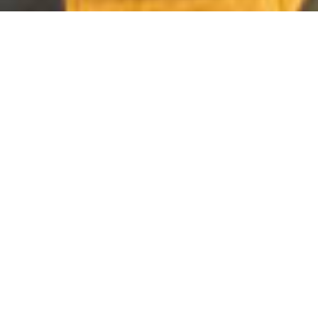
30.10.2023
Jugendliche von 41 Jubla-, Pfadi- und Cevi-
Gruppen aus der ganzen Schweiz haben am
diesjährigen Wettbewerb des Projekts
«Faires Lager» teilgenommen. Mit
spielerischen Aktivitäten haben
Lagerleitende das Motto «Plastikfrei – wir
sind dabei!» aufgegriffen und erlebbar
gemacht. Nun wurden die besten Ideen
prämiert.