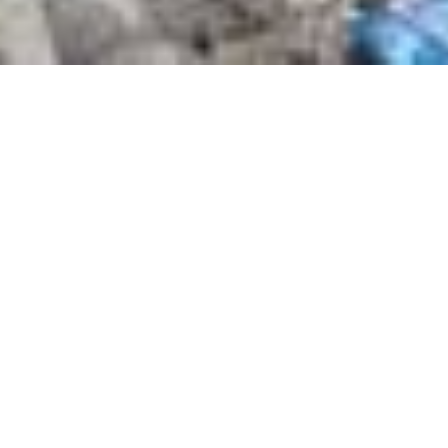
14.12.2024
In Haiti lebt die Hälfte der Bevölkerung in
Armut und Tausende Menschen müssen
vor der Bandengewalt in den Süden des
Inselstaats fliehen. Dort verbessert Caritas
Schweiz mit «Revive» die Perspektiven der
Fischer – ein Projekt, das die ganze
Bevölkerung mobilisiert.
In Haiti existieren zwei Welten: Die Hauptstadt