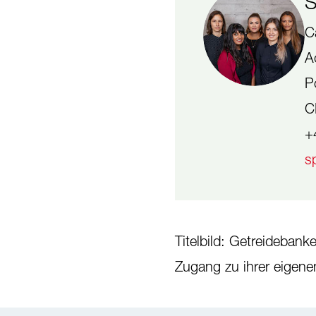
S
C
A
P
C
+
s
Titelbild: Getreideban
Zugang zu ihrer eigenen