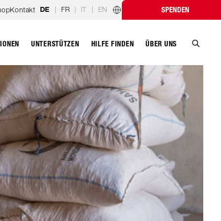
|
FR
|
IT
|
EN
hop
Kontakt
SPENDEN
DE
Länderprogramme
TIONEN
UNTERSTÜTZEN
ÜBER UNS
HILFE FINDEN
Suche