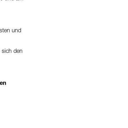
isten und
 sich den
den