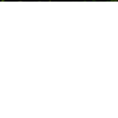
29.05.2025
Der Bergsturz im Walliser Lötschental hat
erhebliche Schäden an Gebäuden und
öffentlicher Infrastruktur verursacht.
Gemeinsam stellen Caritas Schweiz und
das Schweizerische Rote Kreuz 400'000
Franken bereit, um dort zu unterstützen,
wo der Bedarf am grössten ist.
Oberhalb von Blatten ist ein grosser Teil der
instabilen Felsmasse sowie des Gletschers
abgebrochen und hat im Bergdorf schwere