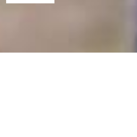
23.02.2026
Unwürdige Migration, Klimawandel sowie
wirtschaftliche, politisch und soziale
Umstände, die Armut verschärfen –
in der
Schweiz und weltweit: Caritas Schweiz
möchte die Öffentlichkeit für solche