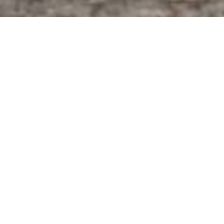
15.06.2023
Im Mittelmeer hat sich erneut ein
dramatisches Bootsunglück ereignet. Es ist
zu befürchten, dass hunderte Menschen
vor der griechischen Küste ertrunken sind,
darunter viele Kinder. Caritas ist bestürzt
über die neuerliche Flüchtlingskatastrophe.
Einmal mehr zeigt diese Tragödie auf: Eine
Flüchtlingspolitik scheitert, wenn sie in
erster Linie auf geschlossene Grenzen und