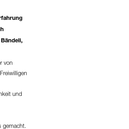
rfahrung
ch
 Bändeli,
er von
reiwilligen
mkeit und
ss gemacht.