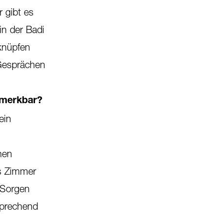
 gibt es
in der Badi
knüpfen
 Gesprächen
emerkbar?
ein
nen
s Zimmer
 Sorgen
sprechend