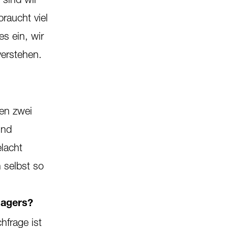
raucht viel
s ein, wir
erstehen.
ben zwei
und
lacht
 selbst so
lagers?
hfrage ist