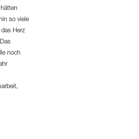
 hätten
in so viele
d das Herz
 Das
lle noch
ahr
arbeit,