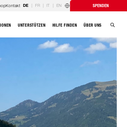
|
FR
|
IT
|
EN
hop
Kontakt
SPENDEN
DE
Länderprogramme
TIONEN
UNTERSTÜTZEN
ÜBER UNS
HILFE FINDEN
Suche