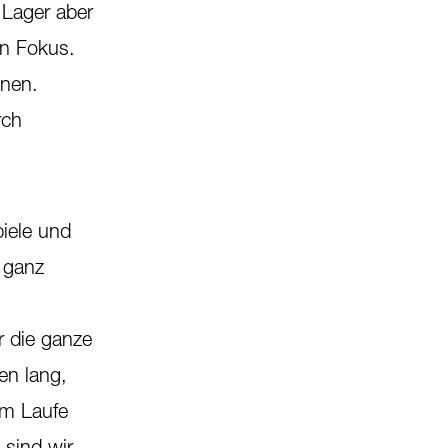
 Lager aber
en Fokus.
nnen.
rch
iele und
 ganz
r die ganze
en lang,
im Laufe
sind wir