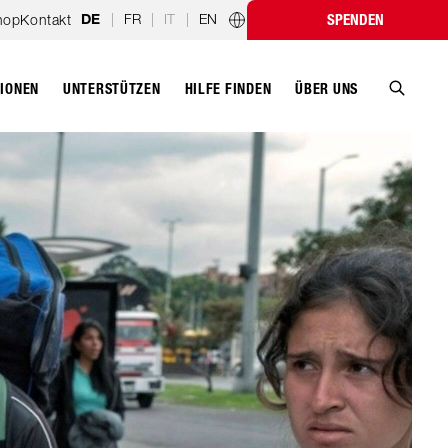
|
FR
|
IT
|
EN
hop
Kontakt
SPENDEN
DE
Länderprogramme
TIONEN
UNTERSTÜTZEN
ÜBER UNS
HILFE FINDEN
Suche