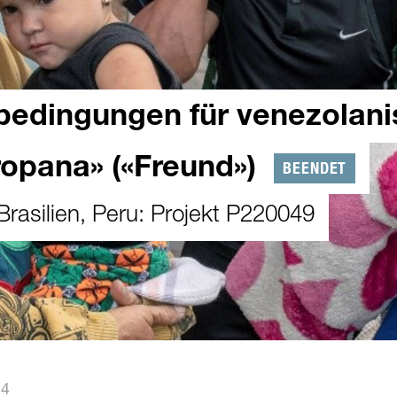
bedingungen für venezolan
ropana» («Freund»)
BEENDET
rasilien, Peru: Projekt P220049
24