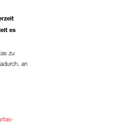
rzeit
elt es
tas zu
dadurch, an
itas-