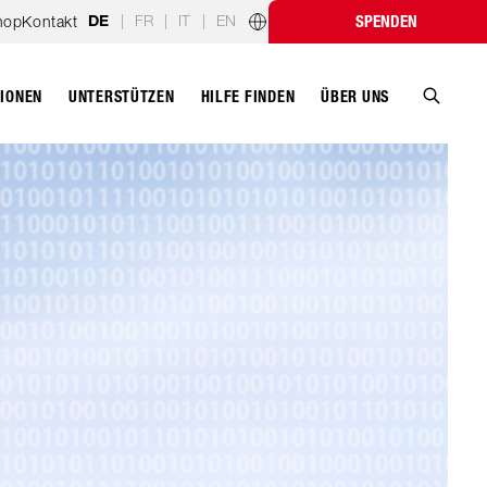
|
FR
|
IT
|
EN
hop
Kontakt
SPENDEN
DE
Länderprogramme
TIONEN
UNTERSTÜTZEN
ÜBER UNS
HILFE FINDEN
Suche