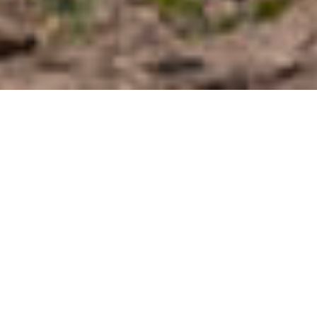
24.10.2024
Caritas Suisse organise le 11 novembre un
symposium consacré à la relation entre la
protection du climat et le développement
socio-économique dans le Sud global.
Divers professionnel-le-s du
développement, entrepreneurs de