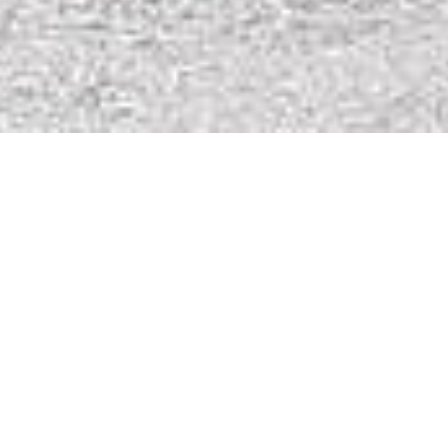
08.03.2023
Cyril Dönni, 37 ans, est tendu lorsqu’il arrive à
la ferme de la famille Figi, dans les Alpes
glaronnaises. Quel genre de travail va-t-on lui
confier et se sentira-t-il à l’aise avec cette famille
? Il n’a pas vraiment le temps d’y réfléchir. Il fait
la connaissance de toute la maisonnée lors de