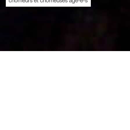
chômeurs et chômeuses âgé-e-s
25.01.2024
Les prestations transitoires permettent
d’éviter que les personnes qui ont perdu
leur emploi peu avant d’atteindre l’âge de la
retraite aient recours à l’aide sociale. Une
mesure saluée par Caritas. Mais les