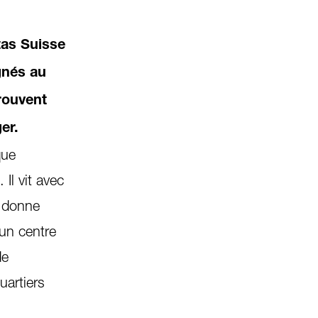
tas Suisse
gnés au
trouvent
er.
que
Il vit avec
 donne
 un centre
de
uartiers