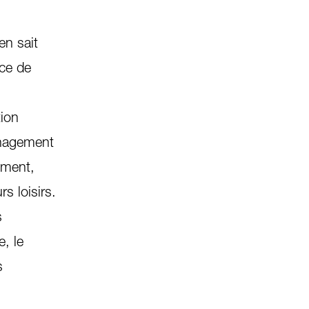
en sait
nce de
tion
ménagement
dement,
s loisirs.
s
e, le
s