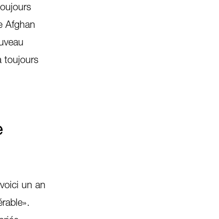
toujours
ne Afghan
ouveau
a toujours
e
 voici un an
érable».