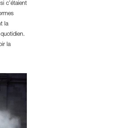
i c’étaient
normes
t la
 quotidien.
ir la