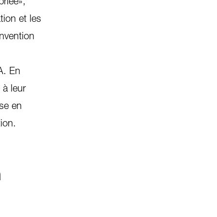
riée»,
tion et les
onvention
A. En
à leur
ise en
ion.
n