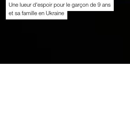
Une lueur d'espoir pour le garçon de 9 ans
et sa famille en Ukraine
15.04.2025
Des guerres longues et dévastatrices
impactent notre planète. Nous ne pouvons
pas y mettre fin, mais ensemble, nous
pouvons contribuer à rendre plus