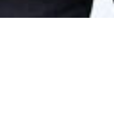
29.09.2025
Après huit ans, Thomas Künzler transmettra
bientôt la direction de la Coopérative des
Épiceries Caritas à son successeur. Il s'est
passé beaucoup de choses pendant cette
période: de nouvelles Épiceries se sont ouvertes
et plusieurs offres inédites ont été lancées.
Actuellement, la coopérative gère 22 Épiceries
Caritas dans toute la Suisse, proposant un large