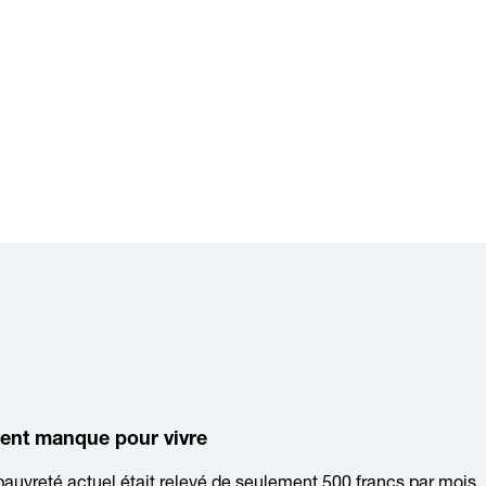
gent manque pour vivre
 pauvreté actuel était relevé de seulement 500 francs par mois,