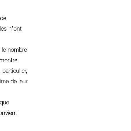
 de
les n’ont
, le nombre
 montre
articulier,
nime de leur
ique
convient