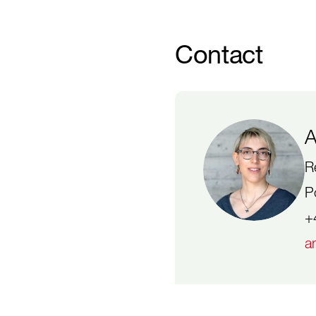
Contact
A
R
P
+
a