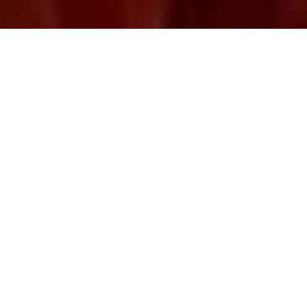
30.08.2022
Le Pakistan connaît depuis juin 2022 de
gigantesques inondations de mousson
accompagnées de crues soudaines et
dévastatrices. Plus de 1'000 personnes ont
perdu la vie, 800'000 animaux ont péri et un
million de maisons ont été emportées. Et
les pluies torrentielles se poursuivent.
Caritas Autriche et ses organisations