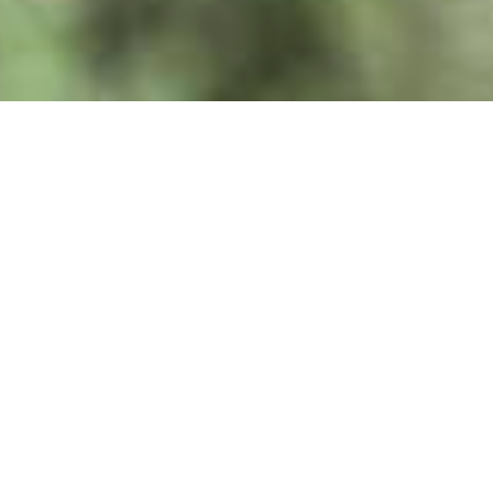
09.01.2026
Depuis le 6 janvier 2026, la situation sécuritaire
à Alep s'est fortement détériorée avec la reprise
des affrontements armés entre les forces
gouvernementales syriennes et les Forces
démocratiques syriennes, majoritairement
kurdes. Il s'agit des violences les plus graves
observées dans la ville depuis plusieurs mois.
Un cessez-le-feu a été annoncé le 9 janvier par