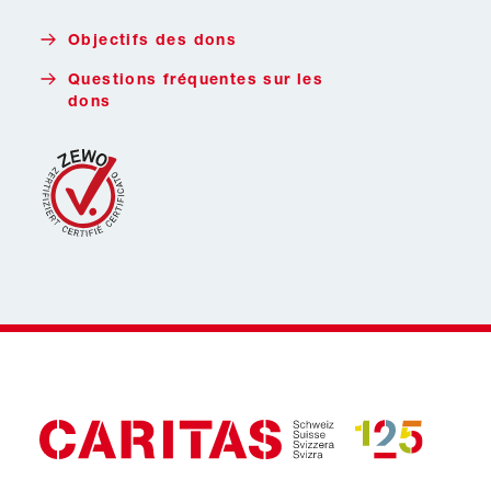
Faire un don avec Twint
Objectifs des dons
Questions fréquentes sur les
dons