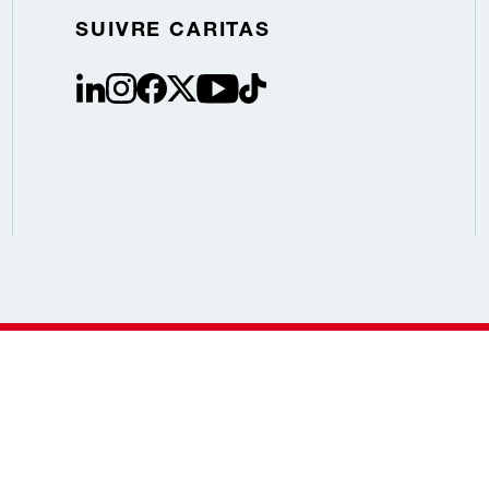
SUIVRE CARITAS
linkedin
instagram
facebook
Twitter / X
youtube
tiktok