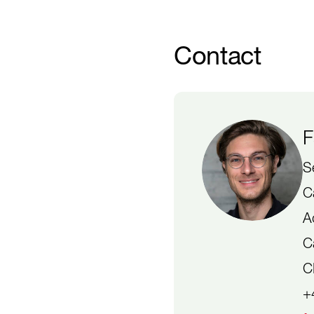
Contact
F
S
C
A
C
C
+