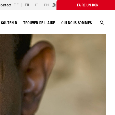
DE
|
|
IT
|
EN
ontact
FAIRE UN DON
FR
Programmes par pays
SOUTENIR
QUI NOUS SOMMES
TROUVER DE L'AIDE
Recher