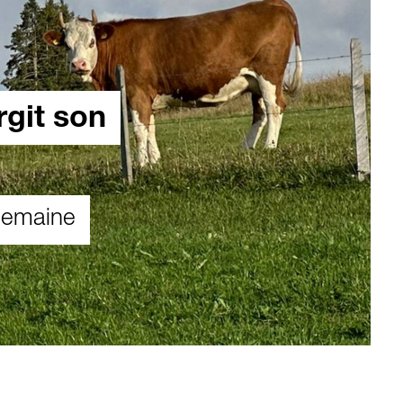
rgit son
semaine