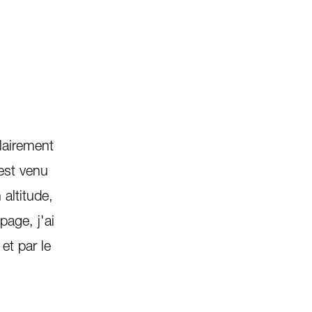
© Andreas Lustenberger
2
/
3
clairement
est venu
 altitude,
page, j'ai
et par le