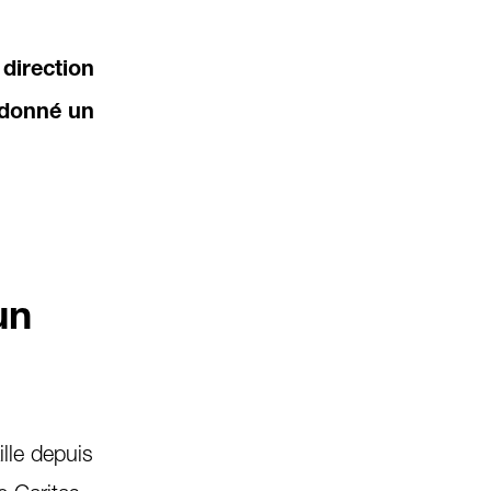
 direction
a donné un
un
lle depuis