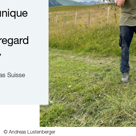
unique
 regard
»
tas Suisse
©
Andreas Lustenberger