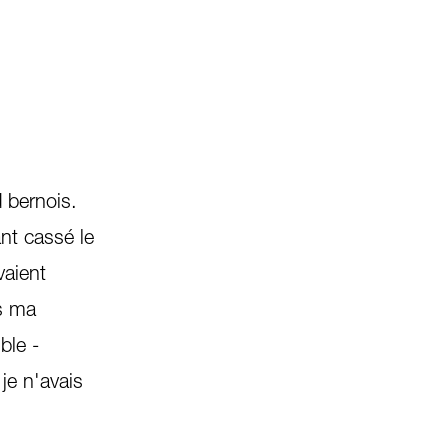
 bernois.
ant cassé le
vaient
ns ma
ble -
je n'avais