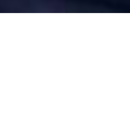
Aline Masé a «toujours été fascinée» par la
politique. Responsable de la politique sociale
auprès de Caritas, elle est aujourd’hui aux
premières loges de la politique de lutte contre la
pauvreté en Suisse. Dans une interview, elle
nous confie ce que son activité a en commun
avec la traduction et les raisons pour lesquelles
son travail est particulièrement passionnant
aujourd'hui, plus d'un an après le début de la
pandémie de coronavirus.