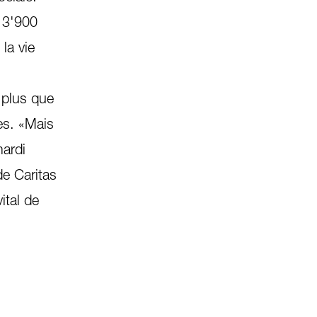
n 3'900
la vie
 plus que
es. «Mais
mardi
de Caritas
ital de