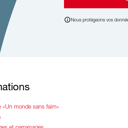
Nous protégeons vos donné
mations
ge «Un monde sans faim»
s
es et parrainages