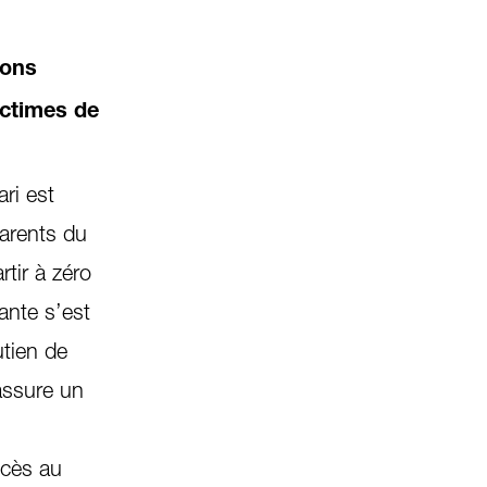
ions
ictimes de
ri est
parents du
rtir à zéro
ante s’est
utien de
 assure un
ccès au