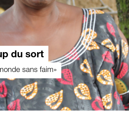
up du sort
 monde sans faim»