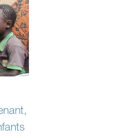
enant,
nfants