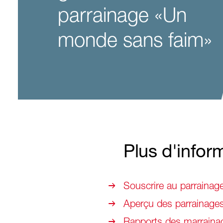
parrainage «Un
monde sans faim»
Plus d'infor
Souscrire au parraina
Aperçu des parrainage
Rapports des marrainag