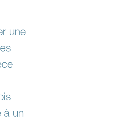
er une
des
èce
ois
e à un