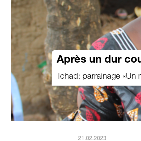
Après un dur co
Tchad: parrainage «Un
21.02.2023