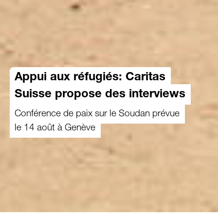
Appui aux réfugiés: Caritas
Suisse propose des interviews
Conférence de paix sur le Soudan prévue
le 14 août à Genève