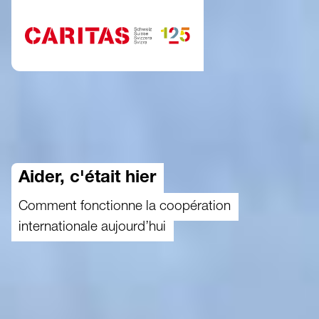
Aller au contenu
Aider, c'était hier
Comment fonctionne la coopération
internationale aujourd’hui