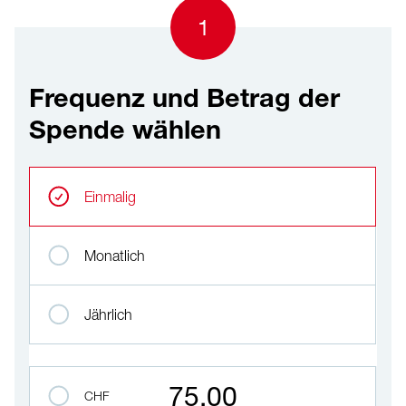
1
Frequenz und Betrag der
Spende wählen
Frequenz und Betrag der Spende wählen
Wiederkehrende Intervalle
Einmalig
Monatlich
Jährlich
Betrag auswählen
75.00
CHF