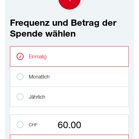
Frequenz und Betrag der
Spende wählen
Frequenz und Betrag der Spende wählen
Wiederkehrende Intervalle
Einmalig
Monatlich
Jährlich
Betrag auswählen
60.00
CHF